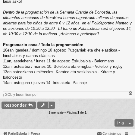
lasai asko!
Dentro de la programación de la Semana Grande de Donostia, las
diferentes secciones de BeraBera hemos organizado talleres de puertas
abiertas para los niños de entre 6 y 12 años, en el Polideportivo Manteo y
en sesiones de 10:30 a 12:30 . El turno de PatinEskola será el jueves 14,
de 10:30 a 12:30 de la mañana. ¡Animaos a participar!!
Programazio osoa / Toda la programación:
10ean igandea / domingo 10 agosto: Puzgarriak eta ohe elastikoa -
hinchables y camas elásticas
11an, astelehena / lunes 11 de agosto: Eskubaloia - Balonmano
12an, asteartea / martes 10: Boleibola eta errugbia - Voleibol y rugby
13an asteazkena / miércoles: Karatea eta saskibaloia - Kárate y
baloncesto
14an, osteguna / jueves 14: Irristaketa- Patinaje
¡ SOL y buen tiempo!
r
r
Responder
i
1 mensaje • Página
1
de
1
Ir a
PatinEskola
Foroa
Contáctenos