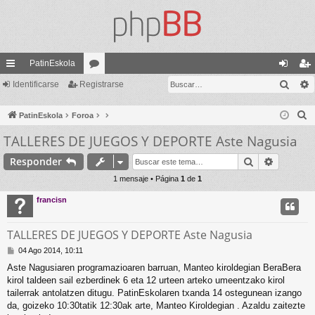
PatinEskola
Busc
nl
Identificarse
Registrarse
or
de
eg
ac
os
nti
ist
B
PatinEskola
Foroa
es
fic
ra
u
TALLERES DE JUEGOS Y DEPORTE Aste Nagusia
s
rá
ar
rs
Buscar
Búsqued
Responder
c
pi
se
e
a
1 mensaje • Página
1
de
1
do
r
francisn
s
TALLERES DE JUEGOS Y DEPORTE Aste Nagusia
M
04 Ago 2014, 10:11
e
Aste Nagusiaren programazioaren barruan, Manteo kiroldegian BeraBera
n
kirol taldeen sail ezberdinek 6 eta 12 urteen arteko umeentzako kirol
s
a
tailerrak antolatzen ditugu. PatinEskolaren txanda 14 ostegunean izango
j
da, goizeko 10:30tatik 12:30ak arte, Manteo Kiroldegian . Azaldu zaitezte
e