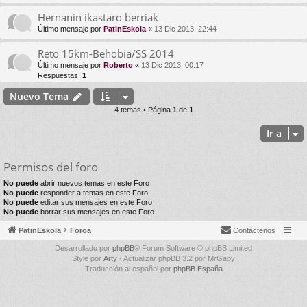
Hernanin ikastaro berriak
Último mensaje por
PatinEskola
«
13 Dic 2013, 22:44
Reto 15km-Behobia/SS 2014
Último mensaje por
Roberto
«
13 Dic 2013, 00:17
Respuestas:
1
Nuevo Tema
4 temas • Página
1
de
1
Ir a
Permisos del foro
No puede
abrir nuevos temas en este Foro
No puede
responder a temas en este Foro
No puede
editar sus mensajes en este Foro
No puede
borrar sus mensajes en este Foro
PatinEskola
Foroa
Contáctenos
Desarrollado por
phpBB
® Forum Software © phpBB Limited
Style por
Arty
- Actualizar phpBB 3.2 por MrGaby
Traducción al español por
phpBB España