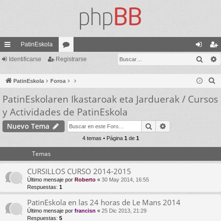
PatinEskola
Busc
nl
Identificarse
Registrarse
or
de
eg
ac
os
nti
ist
B
PatinEskola
Foroa
es
fic
ra
u
PatinEskolaren Ikastaroak eta Jarduerak / Cursos
s
rá
ar
rs
y Actividades de PatinEskola
c
pi
se
e
Buscar
Búsqueda avan
a
Nuevo Tema
do
r
4 temas • Página
1
de
1
s
Temas
CURSILLOS CURSO 2014-2015
Último mensaje por
Roberto
«
30 May 2014, 16:55
Respuestas:
1
PatinEskola en las 24 horas de Le Mans 2014
Último mensaje por
francisn
«
25 Dic 2013, 21:29
Respuestas:
5