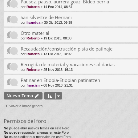
Pausoz, pauso. aurrera goaz. Bideo berria
por
Roberto
» 14 Ene 2014, 08:37
San silvestre de Hernani
por
jjsandua
» 30 Dic 2013, 09:39
Otro material
por
Roberto
» 19 Dic 2013, 08:33
Recaudación/construcción pista de patinaje
por
Roberto
» 13 Dic 2013, 10:02
Recogida de material y vacaciones solidarias
por
Roberto
» 25 Nov 2013, 16:13
Patinar en Etiopia-Etiopian patinatzen
por
francisn
» 08 Nov 2013, 21:31
Nuevo Tema
Volver a Índice general
Permisos del foro
No puede
abrir nuevos temas en este Foro
No puede
responder a temas en este Foro
No puede
editar sus mensajes en este Foro