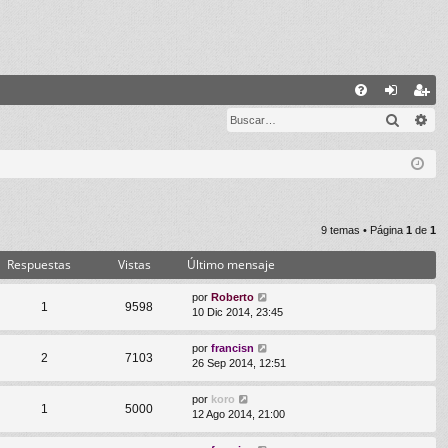
E
Buscar
Bú
FA
de
eg
Q
nti
ist
fic
ra
ar
rs
9 temas • Página
1
de
1
se
e
Respuestas
Vistas
Último mensaje
por
Roberto
1
9598
10 Dic 2014, 23:45
por
francisn
2
7103
26 Sep 2014, 12:51
por
koro
1
5000
12 Ago 2014, 21:00