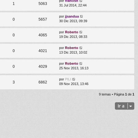
por
francisn
1
5063
31 Jul 2014, 22:44
por
jjsandua
0
5657
30 Dic 2013, 09:39
por
Roberto
0
4065
19 Dic 2013, 08:33
por
Roberto
0
4021
13 Dic 2013, 10:02
por
Roberto
0
4029
25 Nov 2013, 16:13
por
PILI
3
6862
09 Nov 2013, 13:46
9 temas • Página
1
de
1
Ir a