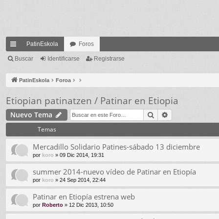
PatinEskola
Foros
nl
Buscar
Identificarse
Registrarse
ac
PatinEskola
Foroa
es
Etiopian patinatzen / Patinar en Etiopia
rá
Buscar
Búsqueda ava
Nuevo Tema
pi
Temas
do
Mercadillo Solidario Patines-sábado 13 diciembre
s
por
koro
» 09 Dic 2014, 19:31
summer 2014-nuevo vídeo de Patinar en Etiopía
por
koro
» 24 Sep 2014, 22:44
Patinar en Etiopía estrena web
por
Roberto
» 12 Dic 2013, 10:50