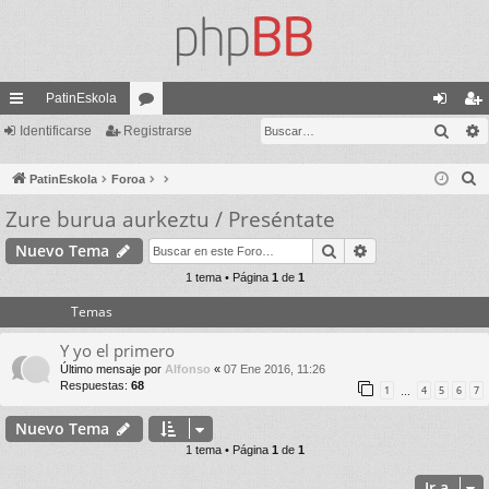
PatinEskola
Busc
nl
Identificarse
Registrarse
or
de
eg
ac
os
nti
ist
B
PatinEskola
Foroa
es
fic
ra
u
Zure burua aurkeztu / Preséntate
s
rá
ar
rs
Buscar
Búsqueda avan
Nuevo Tema
c
pi
se
e
a
1 tema • Página
1
de
1
do
r
Temas
s
Y yo el primero
Último mensaje por
Alfonso
«
07 Ene 2016, 11:26
Respuestas:
68
1
4
5
6
7
…
Nuevo Tema
1 tema • Página
1
de
1
Ir a