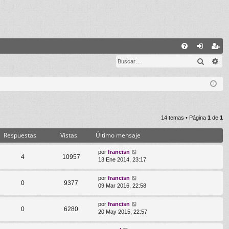
E
Buscar
Bú
FA
de
eg
Q
nti
ist
fic
ra
ar
rs
14 temas • Página
1
de
1
se
e
Respuestas
Vistas
Último mensaje
por
francisn
4
10957
13 Ene 2014, 23:17
por
francisn
0
9377
09 Mar 2016, 22:58
por
francisn
0
6280
20 May 2015, 22:57