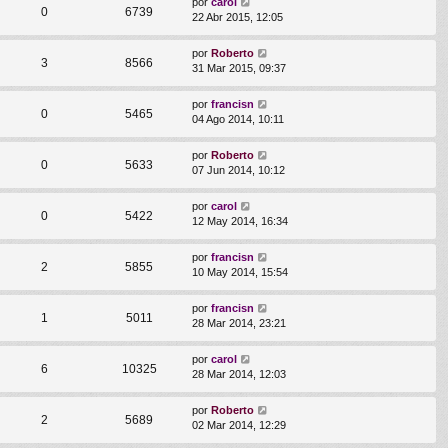
por
carol
0
6739
22 Abr 2015, 12:05
por
Roberto
3
8566
31 Mar 2015, 09:37
por
francisn
0
5465
04 Ago 2014, 10:11
por
Roberto
0
5633
07 Jun 2014, 10:12
por
carol
0
5422
12 May 2014, 16:34
por
francisn
2
5855
10 May 2014, 15:54
por
francisn
1
5011
28 Mar 2014, 23:21
por
carol
6
10325
28 Mar 2014, 12:03
por
Roberto
2
5689
02 Mar 2014, 12:29