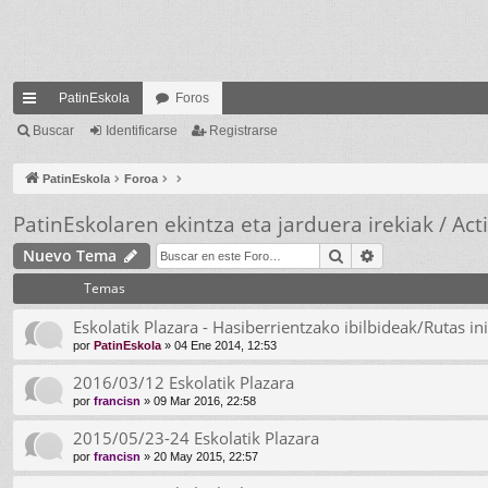
PatinEskola
Foros
nl
Buscar
Identificarse
Registrarse
ac
PatinEskola
Foroa
es
PatinEskolaren ekintza eta jarduera irekiak / Ac
rá
Buscar
Búsqueda ava
Nuevo Tema
pi
Temas
do
Eskolatik Plazara - Hasiberrientzako ibilbideak/Rutas ini
s
por
PatinEskola
» 04 Ene 2014, 12:53
2016/03/12 Eskolatik Plazara
por
francisn
» 09 Mar 2016, 22:58
2015/05/23-24 Eskolatik Plazara
por
francisn
» 20 May 2015, 22:57