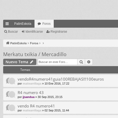
PatinEskola
Foros
nl
Buscar
Identificarse
Registrarse
ac
PatinEskola
Foroa
es
Merkatu txikia / Mercadillo
rá
Buscar
Búsqueda ava
Nuevo Tema
pi
Temas
do
vendoR4numero41guia100REBAJAS!!!100euros
s
por
maitearrillaga
» 10 Ene 2016, 17:22
R4 numero 43
por
jjsandua
» 30 Sep 2015, 23:15
vendo R4 numero41
por
maitearrillaga
» 02 Sep 2015, 11:44