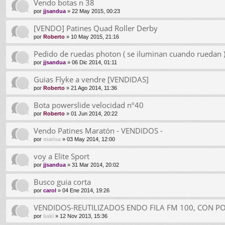
Vendo botas n 38
por
jjsandua
» 22 May 2015, 00:23
[VENDO] Patines Quad Roller Derby
por
Roberto
» 10 May 2015, 21:16
Pedido de ruedas photon ( se iluminan cuando ruedan 
por
jjsandua
» 06 Dic 2014, 01:11
Guias Flyke a vendre [VENDIDAS]
por
Roberto
» 21 Ago 2014, 11:36
Bota powerslide velocidad nº40
por
Roberto
» 01 Jun 2014, 20:22
Vendo Patines Maratón - VENDIDOS -
por
marisa
» 03 May 2014, 12:00
voy a Elite Sport
por
jjsandua
» 31 Mar 2014, 20:02
Busco guia corta
por
carol
» 04 Ene 2014, 19:26
VENDIDOS-REUTILIZADOS ENDO FILA FM 100, CON PO
por
kaki
» 12 Nov 2013, 15:36