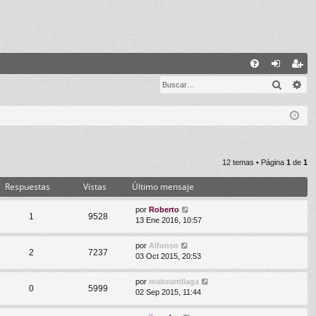
E
Buscar
Bú
FA
de
eg
Q
nti
ist
fic
ra
ar
rs
12 temas • Página
1
de
1
se
e
Respuestas
Vistas
Último mensaje
por
Roberto
1
9528
13 Ene 2016, 10:57
por
Alfonso
2
7237
03 Oct 2015, 20:53
por
maitearrillaga
0
5999
02 Sep 2015, 11:44