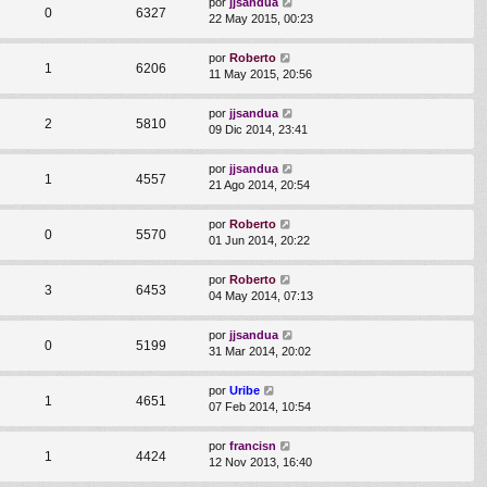
por
jjsandua
0
6327
22 May 2015, 00:23
por
Roberto
1
6206
11 May 2015, 20:56
por
jjsandua
2
5810
09 Dic 2014, 23:41
por
jjsandua
1
4557
21 Ago 2014, 20:54
por
Roberto
0
5570
01 Jun 2014, 20:22
por
Roberto
3
6453
04 May 2014, 07:13
por
jjsandua
0
5199
31 Mar 2014, 20:02
por
Uribe
1
4651
07 Feb 2014, 10:54
por
francisn
1
4424
12 Nov 2013, 16:40