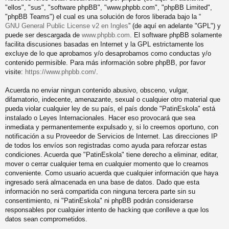
"ellos", "sus", "software phpBB", "www.phpbb.com", "phpBB Limited",
"phpBB Teams") el cual es una solución de foros liberada bajo la “
GNU General Public License v2 en Ingles
” (de aquí en adelante "GPL") y
puede ser descargada de
www.phpbb.com
. El software phpBB solamente
facilita discusiones basadas en Internet y la GPL estrictamente los
excluye de lo que aprobamos y/o desaprobamos como conductas y/o
contenido permisible. Para más información sobre phpBB, por favor
visite:
https://www.phpbb.com/
.
Acuerda no enviar ningun contenido abusivo, obsceno, vulgar,
difamatorio, indecente, amenazante, sexual o cualquier otro material que
pueda violar cualquier ley de su país, el país donde "PatinEskola" está
instalado o Leyes Internacionales. Hacer eso provocará que sea
inmediata y permanentemente expulsado y, si lo creemos oportuno, con
notificación a su Proveedor de Servicios de Internet. Las direcciones IP
de todos los envíos son registradas como ayuda para reforzar estas
condiciones. Acuerda que "PatinEskola" tiene derecho a eliminar, editar,
mover o cerrar cualquier tema en cualquier momento que lo creamos
conveniente. Como usuario acuerda que cualquier información que haya
ingresado será almacenada en una base de datos. Dado que esta
información no será compartida con ninguna tercera parte sin su
consentimiento, ni "PatinEskola" ni phpBB podrán considerarse
responsables por cualquier intento de hacking que conlleve a que los
datos sean comprometidos.