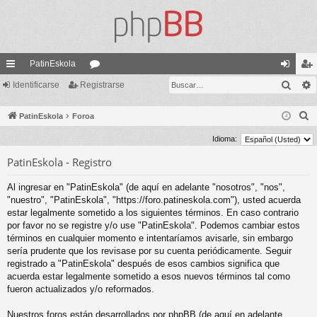
PatinEskola
Busc
nl
Identificarse
Registrarse
or
de
eg
ac
os
nti
ist
B
PatinEskola
Foroa
es
fic
ra
u
Idioma:
s
rá
ar
rs
PatinEskola - Registro
c
pi
se
e
a
Al ingresar en "PatinEskola" (de aquí en adelante "nosotros", "nos",
do
r
"nuestro", "PatinEskola", "https://foro.patineskola.com"), usted acuerda
estar legalmente sometido a los siguientes términos. En caso contrario
s
por favor no se registre y/o use "PatinEskola". Podemos cambiar estos
términos en cualquier momento e intentaríamos avisarle, sin embargo
sería prudente que los revisase por su cuenta periódicamente. Seguir
registrado a "PatinEskola" después de esos cambios significa que
acuerda estar legalmente sometido a esos nuevos términos tal como
fueron actualizados y/o reformados.
Nuestros foros están desarrollados por phpBB (de aquí en adelante