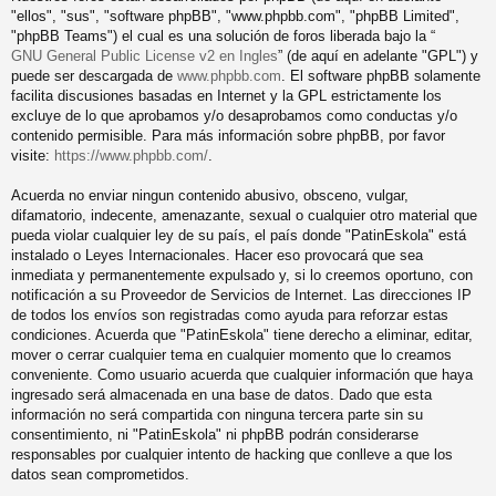
"ellos", "sus", "software phpBB", "www.phpbb.com", "phpBB Limited",
"phpBB Teams") el cual es una solución de foros liberada bajo la “
GNU General Public License v2 en Ingles
” (de aquí en adelante "GPL") y
puede ser descargada de
www.phpbb.com
. El software phpBB solamente
facilita discusiones basadas en Internet y la GPL estrictamente los
excluye de lo que aprobamos y/o desaprobamos como conductas y/o
contenido permisible. Para más información sobre phpBB, por favor
visite:
https://www.phpbb.com/
.
Acuerda no enviar ningun contenido abusivo, obsceno, vulgar,
difamatorio, indecente, amenazante, sexual o cualquier otro material que
pueda violar cualquier ley de su país, el país donde "PatinEskola" está
instalado o Leyes Internacionales. Hacer eso provocará que sea
inmediata y permanentemente expulsado y, si lo creemos oportuno, con
notificación a su Proveedor de Servicios de Internet. Las direcciones IP
de todos los envíos son registradas como ayuda para reforzar estas
condiciones. Acuerda que "PatinEskola" tiene derecho a eliminar, editar,
mover o cerrar cualquier tema en cualquier momento que lo creamos
conveniente. Como usuario acuerda que cualquier información que haya
ingresado será almacenada en una base de datos. Dado que esta
información no será compartida con ninguna tercera parte sin su
consentimiento, ni "PatinEskola" ni phpBB podrán considerarse
responsables por cualquier intento de hacking que conlleve a que los
datos sean comprometidos.