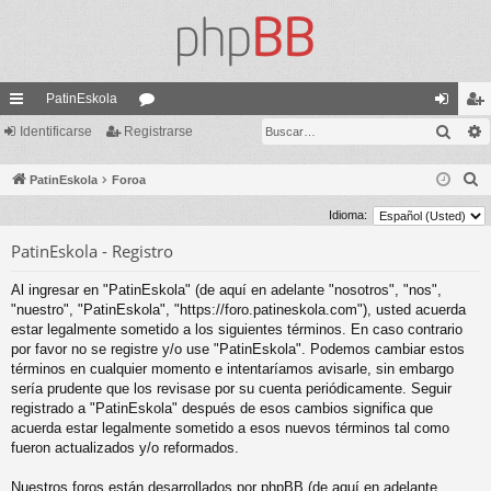
PatinEskola
Busc
nl
Identificarse
Registrarse
or
de
eg
ac
os
nti
ist
B
PatinEskola
Foroa
es
fic
ra
u
Idioma:
s
rá
ar
rs
PatinEskola - Registro
c
pi
se
e
a
Al ingresar en "PatinEskola" (de aquí en adelante "nosotros", "nos",
do
r
"nuestro", "PatinEskola", "https://foro.patineskola.com"), usted acuerda
estar legalmente sometido a los siguientes términos. En caso contrario
s
por favor no se registre y/o use "PatinEskola". Podemos cambiar estos
términos en cualquier momento e intentaríamos avisarle, sin embargo
sería prudente que los revisase por su cuenta periódicamente. Seguir
registrado a "PatinEskola" después de esos cambios significa que
acuerda estar legalmente sometido a esos nuevos términos tal como
fueron actualizados y/o reformados.
Nuestros foros están desarrollados por phpBB (de aquí en adelante