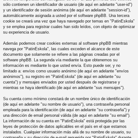
sólo contienen un identificador de usuario (de aquí en adelante "user-id")
y un identificador de sesión anónima (de aquí en adelante "session-id"),
automáticamente asignada a usted por el software phpBB. Una tercera
cookie se creará una vez que haya navegado por temas en "PatinEskola"
y se emplea para registrar cuales han sido leídos, con objeto de optimizar
su experiencia de usuario.
Además podemos crear cookies externas al software phpBB mientras
navega por "PatinEskola", las cuales exceden el alcance de este
documento que solamente se refiere a las páginas creadas por el
software phpBB. La segunda vía mediante la que obtenemos su
información es mediante lo que usted envía. Esto puede ser, y no
limitado a: envíos como usuario anónimo (de aquí en adelante "envíos
anónimos"), su registro en "PatinEskola" (de aquí en adelante "su
cuenta") y mensajes enviados por usted después de registrarse y
mientras se haya identificado (de aquí en adelante "sus mensajes").
Su cuenta como mínimo constará de un nombre único de identificación
(de aquí en adelante "su nombre de usuario"), una contraseña personal
empleada para la identificación (de aquí en adelante "su contraseña") y
una dirección de email personal válida (de aquí en adelante "su email").
La información de su cuenta en "PatinEskola" está protegida por las
leyes de protección de datos aplicables en el país en el que estamos
instalados. Cualquier información más allá de su nombre de usuario, su
contraseña y su dirección de e-mail requerida por "PatinEskola" durante