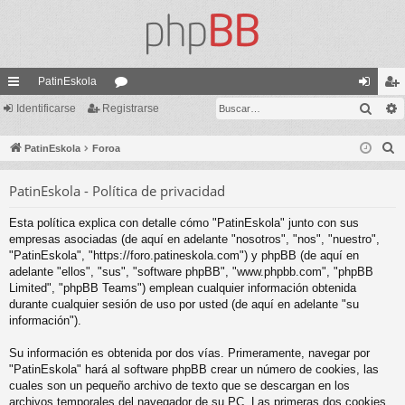
PatinEskola
Busc
nl
Identificarse
Registrarse
or
de
eg
ac
os
nti
ist
B
PatinEskola
Foroa
es
fic
ra
u
PatinEskola - Política de privacidad
s
rá
ar
rs
c
pi
se
e
Esta política explica con detalle cómo "PatinEskola" junto con sus
a
empresas asociadas (de aquí en adelante "nosotros", "nos", "nuestro",
do
r
"PatinEskola", "https://foro.patineskola.com") y phpBB (de aquí en
adelante "ellos", "sus", "software phpBB", "www.phpbb.com", "phpBB
s
Limited", "phpBB Teams") emplean cualquier información obtenida
durante cualquier sesión de uso por usted (de aquí en adelante "su
información").
Su información es obtenida por dos vías. Primeramente, navegar por
"PatinEskola" hará al software phpBB crear un número de cookies, las
cuales son un pequeño archivo de texto que se descargan en los
archivos temporales del navegador de su PC. Las primeras dos cookies