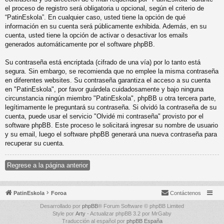
el proceso de registro será obligatoria u opcional, según el criterio de
“PatinEskola”. En cualquier caso, usted tiene la opción de qué
información en su cuenta será públicamente exhibida. Además, en su
cuenta, usted tiene la opción de activar o desactivar los emails
generados automáticamente por el software phpBB.
Su contraseña está encriptada (cifrado de una vía) por lo tanto está
segura. Sin embargo, se recomienda que no emplee la misma contraseña
en diferentes websites. Su contraseña garantiza el acceso a su cuenta
en "PatinEskola", por favor guárdela cuidadosamente y bajo ninguna
circunstancia ningún miembro "PatinEskola", phpBB u otra tercera parte,
legítimamente le preguntará su contraseña. Si olvidó la contraseña de su
cuenta, puede usar el servicio "Olvidé mi contraseña" provisto por el
software phpBB. Este proceso le solicitará ingresar su nombre de usuario
y su email, luego el software phpBB generará una nueva contraseña para
recuperar su cuenta.
Regrese a la página anterior
PatinEskola
Foroa
Contáctenos
Desarrollado por
phpBB
® Forum Software © phpBB Limited
Style por
Arty
- Actualizar phpBB 3.2 por MrGaby
Traducción al español por
phpBB España