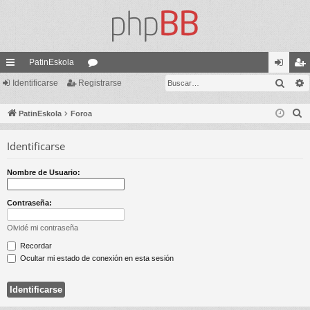
PatinEskola
Busc
nl
Identificarse
Registrarse
or
de
eg
ac
os
nti
ist
B
PatinEskola
Foroa
es
fic
ra
u
Identificarse
s
rá
ar
rs
c
pi
se
e
Nombre de Usuario:
a
do
r
Contraseña:
s
Olvidé mi contraseña
Recordar
Ocultar mi estado de conexión en esta sesión