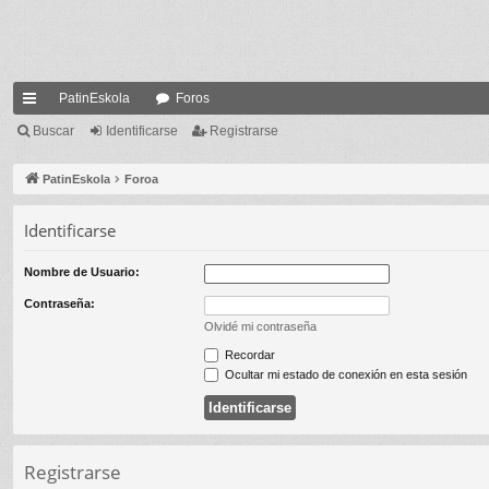
PatinEskola
Foros
nl
Buscar
Identificarse
Registrarse
ac
PatinEskola
Foroa
es
Identificarse
rá
pi
Nombre de Usuario:
do
Contraseña:
Olvidé mi contraseña
s
Recordar
Ocultar mi estado de conexión en esta sesión
Registrarse