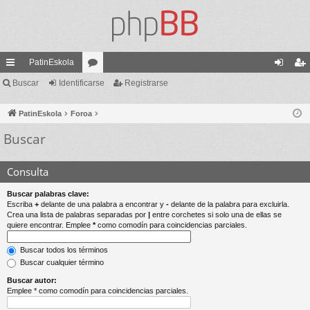
PatinEskola
nl
Buscar
Identificarse
or
Registrarse
de
eg
ac
os
nti
ist
PatinEskola
Foroa
es
fic
ra
Buscar
rá
ar
rs
pi
se
e
Consulta
do
Buscar palabras clave:
Escriba
+
delante de una palabra a encontrar y
-
delante de la palabra para excluirla.
s
Crea una lista de palabras separadas por
|
entre corchetes si solo una de ellas se
quiere encontrar. Emplee
*
como comodín para coincidencias parciales.
Buscar todos los términos
Buscar cualquier término
Buscar autor:
Emplee * como comodín para coincidencias parciales.