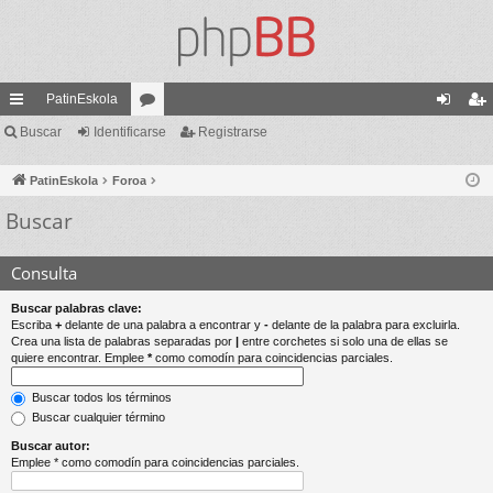
PatinEskola
nl
Buscar
Identificarse
or
Registrarse
de
eg
ac
os
nti
ist
PatinEskola
Foroa
es
fic
ra
Buscar
rá
ar
rs
pi
se
e
Consulta
do
Buscar palabras clave:
Escriba
+
delante de una palabra a encontrar y
-
delante de la palabra para excluirla.
s
Crea una lista de palabras separadas por
|
entre corchetes si solo una de ellas se
quiere encontrar. Emplee
*
como comodín para coincidencias parciales.
Buscar todos los términos
Buscar cualquier término
Buscar autor:
Emplee * como comodín para coincidencias parciales.