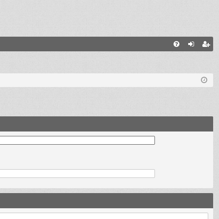
E
FA
de
eg
Q
nti
ist
fic
ra
ar
rs
se
e