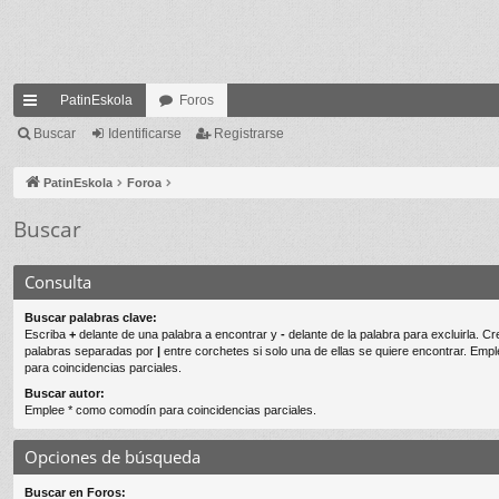
PatinEskola
Foros
nl
Buscar
Identificarse
Registrarse
ac
PatinEskola
Foroa
es
Buscar
rá
pi
Consulta
do
Buscar palabras clave:
s
Escriba
+
delante de una palabra a encontrar y
-
delante de la palabra para excluirla. Cr
palabras separadas por
|
entre corchetes si solo una de ellas se quiere encontrar. Emp
para coincidencias parciales.
Buscar autor:
Emplee * como comodín para coincidencias parciales.
Opciones de búsqueda
Buscar en Foros: