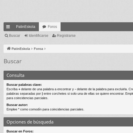
PatinEskola
Foros
nl
Buscar
Identificarse
Registrarse
ac
PatinEskola
Foroa
es
Buscar
rá
pi
Consulta
do
Buscar palabras clave:
s
Escriba
+
delante de una palabra a encontrar y
-
delante de la palabra para excluirla. Cr
palabras separadas por
|
entre corchetes si solo una de ellas se quiere encontrar. Emp
para coincidencias parciales.
Buscar autor:
Emplee * como comodín para coincidencias parciales.
Opciones de búsqueda
Buscar en Foros: