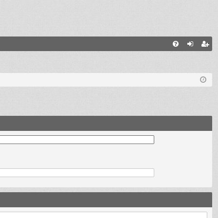
E
FA
de
eg
Q
nti
ist
fic
ra
ar
rs
se
e