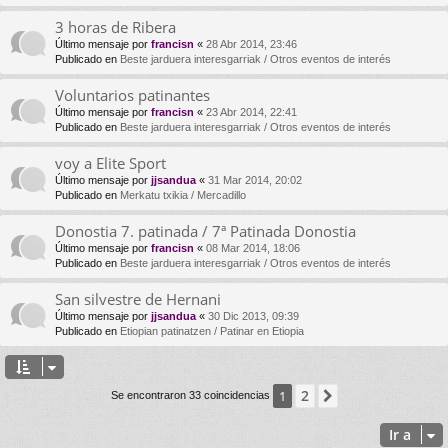
3 horas de Ribera
Último mensaje por
francisn
«
28 Abr 2014, 23:46
Publicado en
Beste jarduera interesgarriak / Otros eventos de interés
Voluntarios patinantes
Último mensaje por
francisn
«
23 Abr 2014, 22:41
Publicado en
Beste jarduera interesgarriak / Otros eventos de interés
voy a Elite Sport
Último mensaje por
jjsandua
«
31 Mar 2014, 20:02
Publicado en
Merkatu txikia / Mercadillo
Donostia 7. patinada / 7ª Patinada Donostia
Último mensaje por
francisn
«
08 Mar 2014, 18:06
Publicado en
Beste jarduera interesgarriak / Otros eventos de interés
San silvestre de Hernani
Último mensaje por
jjsandua
«
30 Dic 2013, 09:39
Publicado en
Etiopian patinatzen / Patinar en Etiopia
2
1
Siguiente
Se encontraron 33 coincidencias
Ir a