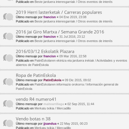
Publicado en
Beste jarduera interesgarriak / Otros eventos de interés
2019 Herri lasterketak / Carreras populares
Último mensaje por
francisn
«
04 Ene 2019, 23:08
Publicado en
Beste jarduera interesgarriak / Otros eventos de interés
2016 Jai Giro Martxa / Semana Grande 2016
Último mensaje por
francisn
«
31 Jul 2016, 23:12
Publicado en
Beste jarduera interesgarriak / Otros eventos de interés
2016/03/12 Eskolatik Plazara
Último mensaje por
francisn
«
09 Mar 2016, 22:58
Publicado en
PatinEskolaren ekintza eta jarduera irekiak / Actividades y eventos
abiertos de PatinEskola
Ropa de PatinEskola
Último mensaje por
PatinEskola
«
09 Dic 2015, 09:02
Publicado en
PatinEskolaren informazio orokorra / Información general de
PatinEskola
vendo R4 numero41
Último mensaje por
maitearrillaga
«
02 Sep 2015, 11:44
Publicado en
Merkatu txikia / Mercadillo
Vendo botas n 38
Último mensaje por
jjsandua
«
22 May 2015, 00:23
Publicado en
Merkatu txikia / Mercadillo