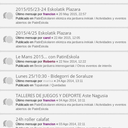
2015/05/23-24 Eskolatik Plazara
Último mensaje por
francisn
«
20 May 2015, 22:57
Publicado en
PatinEskolaren ekintza eta jarduera irekiak / Actividades y eventos
abiertos de PatinEskola
2015/4/25 Eskolatik Plazara
Último mensaje por
carol
«
22 Abr 2015, 12:05
Publicado en
PatinEskolaren ekintza eta jarduera irekiak / Actividades y eventos
abiertos de PatinEskola
Le Mans 2015... con PatinEskola
Último mensaje por
Roberto
«
22 Nov 2014, 12:22
Publicado en
Beste jarduera interesgarriak / Otros eventos de interés
Lunes 25/10:30 - Bidegorri de Soraluze
Último mensaje por
marisa
«
24 Ago 2014, 13:11
Publicado en
Topaketak / Quedadas
TALLERES DE JUEGOS Y DEPORTE Aste Nagusia
Último mensaje por
francisn
«
04 Ago 2014, 10:11
Publicado en
PatinEskolaren ekintza eta jarduera irekiak / Actividades y eventos
abiertos de PatinEskola
24h roller calafat
Último mensaje por
francisn
«
03 Ago 2014, 22:11