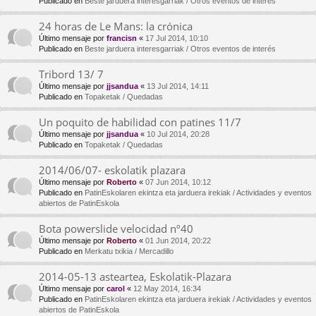
Publicado en
Beste jarduera interesgarriak / Otros eventos de interés
24 horas de Le Mans: la crónica
Último mensaje por
francisn
«
17 Jul 2014, 10:10
Publicado en
Beste jarduera interesgarriak / Otros eventos de interés
Tribord 13/ 7
Último mensaje por
jjsandua
«
13 Jul 2014, 14:11
Publicado en
Topaketak / Quedadas
Un poquito de habilidad con patines 11/7
Último mensaje por
jjsandua
«
10 Jul 2014, 20:28
Publicado en
Topaketak / Quedadas
2014/06/07- eskolatik plazara
Último mensaje por
Roberto
«
07 Jun 2014, 10:12
Publicado en
PatinEskolaren ekintza eta jarduera irekiak / Actividades y eventos
abiertos de PatinEskola
Bota powerslide velocidad nº40
Último mensaje por
Roberto
«
01 Jun 2014, 20:22
Publicado en
Merkatu txikia / Mercadillo
2014-05-13 asteartea, Eskolatik-Plazara
Último mensaje por
carol
«
12 May 2014, 16:34
Publicado en
PatinEskolaren ekintza eta jarduera irekiak / Actividades y eventos
abiertos de PatinEskola