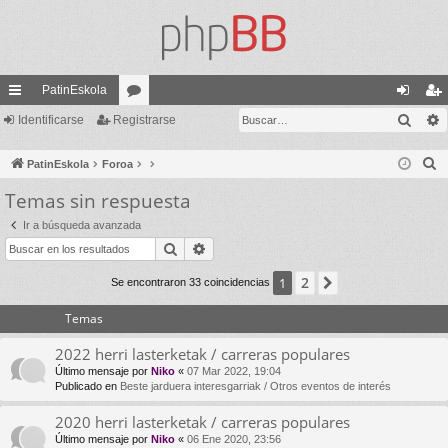
PatinEskola
Busc
nl
Identificarse
Registrarse
or
de
eg
ac
os
nti
ist
B
PatinEskola
Foroa
es
fic
ra
u
Temas sin respuesta
s
rá
ar
rs
Ir a búsqueda avanzada
c
pi
se
e
Buscar
Búsqueda avanzada
a
do
r
2
1
Siguiente
Se encontraron 33 coincidencias
s
Temas
2022 herri lasterketak / carreras populares
Último mensaje por
Niko
«
07 Mar 2022, 19:04
Publicado en
Beste jarduera interesgarriak / Otros eventos de interés
2020 herri lasterketak / carreras populares
Último mensaje por
Niko
«
06 Ene 2020, 23:56