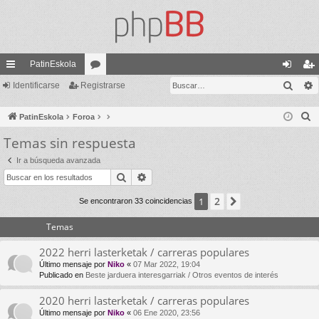
PatinEskola
Busc
nl
Identificarse
Registrarse
or
de
eg
ac
os
nti
ist
B
PatinEskola
Foroa
es
fic
ra
u
Temas sin respuesta
s
rá
ar
rs
Ir a búsqueda avanzada
c
pi
se
e
Buscar
Búsqueda avanzada
a
do
r
2
1
Siguiente
Se encontraron 33 coincidencias
s
Temas
2022 herri lasterketak / carreras populares
Último mensaje por
Niko
«
07 Mar 2022, 19:04
Publicado en
Beste jarduera interesgarriak / Otros eventos de interés
2020 herri lasterketak / carreras populares
Último mensaje por
Niko
«
06 Ene 2020, 23:56