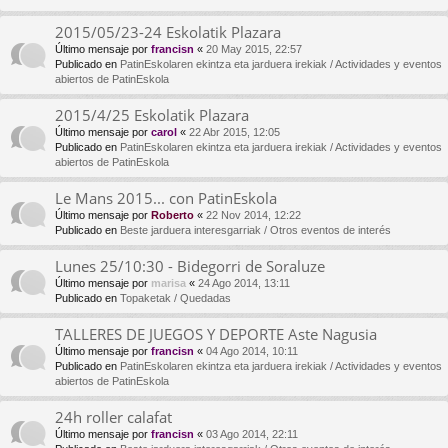
2015/05/23-24 Eskolatik Plazara
Último mensaje por
francisn
«
20 May 2015, 22:57
Publicado en
PatinEskolaren ekintza eta jarduera irekiak / Actividades y eventos
abiertos de PatinEskola
2015/4/25 Eskolatik Plazara
Último mensaje por
carol
«
22 Abr 2015, 12:05
Publicado en
PatinEskolaren ekintza eta jarduera irekiak / Actividades y eventos
abiertos de PatinEskola
Le Mans 2015... con PatinEskola
Último mensaje por
Roberto
«
22 Nov 2014, 12:22
Publicado en
Beste jarduera interesgarriak / Otros eventos de interés
Lunes 25/10:30 - Bidegorri de Soraluze
Último mensaje por
marisa
«
24 Ago 2014, 13:11
Publicado en
Topaketak / Quedadas
TALLERES DE JUEGOS Y DEPORTE Aste Nagusia
Último mensaje por
francisn
«
04 Ago 2014, 10:11
Publicado en
PatinEskolaren ekintza eta jarduera irekiak / Actividades y eventos
abiertos de PatinEskola
24h roller calafat
Último mensaje por
francisn
«
03 Ago 2014, 22:11