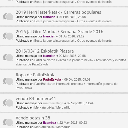
Publicado en
Beste jarduera interesgarriak / Otros eventos de interés
2019 Herri lasterketak / Carreras populares
Último mensaje por
francisn
«
04 Ene 2019, 23:08
Publicado en
Beste jarduera interesgarriak / Otros eventos de interés
2016 Jai Giro Martxa / Semana Grande 2016
Último mensaje por
francisn
«
31 Jul 2016, 23:12
Publicado en
Beste jarduera interesgarriak / Otros eventos de interés
2016/03/12 Eskolatik Plazara
Último mensaje por
francisn
«
09 Mar 2016, 22:58
Publicado en
PatinEskolaren ekintza eta jarduera irekiak / Actividades y eventos
abiertos de PatinEskola
Ropa de PatinEskola
Último mensaje por
PatinEskola
«
09 Dic 2015, 09:02
Publicado en
PatinEskolaren informazio orokorra / Información general de
PatinEskola
vendo R4 numero41
Último mensaje por
maitearrillaga
«
02 Sep 2015, 11:44
Publicado en
Merkatu txikia / Mercadillo
Vendo botas n 38
Último mensaje por
jjsandua
«
22 May 2015, 00:23
Publicado en
Merkatu txikia / Mercadillo