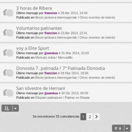
3 horas de Ribera
Último mensaje por
francisn
«
28 Abr 2014, 23:46
Publicado en
Beste jarduera interesgarriak / Otros eventos de interés
Voluntarios patinantes
Último mensaje por
francisn
«
23 Abr 2014, 22:41
Publicado en
Beste jarduera interesgarriak / Otros eventos de interés
voy a Elite Sport
Último mensaje por
jjsandua
«
31 Mar 2014, 20:02
Publicado en
Merkatu txikia / Mercadillo
Donostia 7. patinada / 7ª Patinada Donostia
Último mensaje por
francisn
«
08 Mar 2014, 18:06
Publicado en
Beste jarduera interesgarriak / Otros eventos de interés
San silvestre de Hernani
Último mensaje por
jjsandua
«
30 Dic 2013, 09:39
Publicado en
Etiopian patinatzen / Patinar en Etiopia
2
1
Siguiente
Se encontraron 33 coincidencias
Ir a