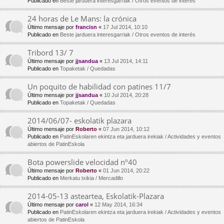
Publicado en
Beste jarduera interesgarriak / Otros eventos de interés
24 horas de Le Mans: la crónica
Último mensaje por
francisn
«
17 Jul 2014, 10:10
Publicado en
Beste jarduera interesgarriak / Otros eventos de interés
Tribord 13/ 7
Último mensaje por
jjsandua
«
13 Jul 2014, 14:11
Publicado en
Topaketak / Quedadas
Un poquito de habilidad con patines 11/7
Último mensaje por
jjsandua
«
10 Jul 2014, 20:28
Publicado en
Topaketak / Quedadas
2014/06/07- eskolatik plazara
Último mensaje por
Roberto
«
07 Jun 2014, 10:12
Publicado en
PatinEskolaren ekintza eta jarduera irekiak / Actividades y eventos
abiertos de PatinEskola
Bota powerslide velocidad nº40
Último mensaje por
Roberto
«
01 Jun 2014, 20:22
Publicado en
Merkatu txikia / Mercadillo
2014-05-13 asteartea, Eskolatik-Plazara
Último mensaje por
carol
«
12 May 2014, 16:34
Publicado en
PatinEskolaren ekintza eta jarduera irekiak / Actividades y eventos
abiertos de PatinEskola