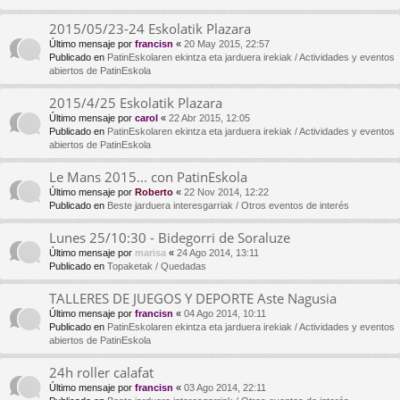
2015/05/23-24 Eskolatik Plazara
Último mensaje por
francisn
«
20 May 2015, 22:57
Publicado en
PatinEskolaren ekintza eta jarduera irekiak / Actividades y eventos
abiertos de PatinEskola
2015/4/25 Eskolatik Plazara
Último mensaje por
carol
«
22 Abr 2015, 12:05
Publicado en
PatinEskolaren ekintza eta jarduera irekiak / Actividades y eventos
abiertos de PatinEskola
Le Mans 2015... con PatinEskola
Último mensaje por
Roberto
«
22 Nov 2014, 12:22
Publicado en
Beste jarduera interesgarriak / Otros eventos de interés
Lunes 25/10:30 - Bidegorri de Soraluze
Último mensaje por
marisa
«
24 Ago 2014, 13:11
Publicado en
Topaketak / Quedadas
TALLERES DE JUEGOS Y DEPORTE Aste Nagusia
Último mensaje por
francisn
«
04 Ago 2014, 10:11
Publicado en
PatinEskolaren ekintza eta jarduera irekiak / Actividades y eventos
abiertos de PatinEskola
24h roller calafat
Último mensaje por
francisn
«
03 Ago 2014, 22:11