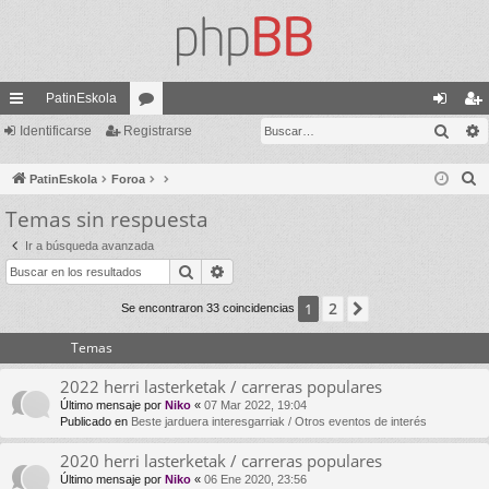
PatinEskola
Busc
nl
Identificarse
Registrarse
or
de
eg
ac
os
nti
ist
B
PatinEskola
Foroa
es
fic
ra
u
Temas sin respuesta
s
rá
ar
rs
Ir a búsqueda avanzada
c
pi
se
e
Buscar
Búsqueda avanzada
a
do
r
2
1
Siguiente
Se encontraron 33 coincidencias
s
Temas
2022 herri lasterketak / carreras populares
Último mensaje por
Niko
«
07 Mar 2022, 19:04
Publicado en
Beste jarduera interesgarriak / Otros eventos de interés
2020 herri lasterketak / carreras populares
Último mensaje por
Niko
«
06 Ene 2020, 23:56