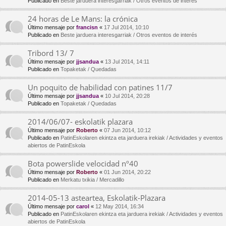
Publicado en
Beste jarduera interesgarriak / Otros eventos de interés
24 horas de Le Mans: la crónica
Último mensaje por
francisn
«
17 Jul 2014, 10:10
Publicado en
Beste jarduera interesgarriak / Otros eventos de interés
Tribord 13/ 7
Último mensaje por
jjsandua
«
13 Jul 2014, 14:11
Publicado en
Topaketak / Quedadas
Un poquito de habilidad con patines 11/7
Último mensaje por
jjsandua
«
10 Jul 2014, 20:28
Publicado en
Topaketak / Quedadas
2014/06/07- eskolatik plazara
Último mensaje por
Roberto
«
07 Jun 2014, 10:12
Publicado en
PatinEskolaren ekintza eta jarduera irekiak / Actividades y eventos
abiertos de PatinEskola
Bota powerslide velocidad nº40
Último mensaje por
Roberto
«
01 Jun 2014, 20:22
Publicado en
Merkatu txikia / Mercadillo
2014-05-13 asteartea, Eskolatik-Plazara
Último mensaje por
carol
«
12 May 2014, 16:34
Publicado en
PatinEskolaren ekintza eta jarduera irekiak / Actividades y eventos
abiertos de PatinEskola