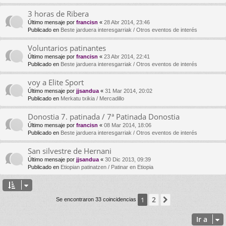
3 horas de Ribera
Último mensaje por
francisn
«
28 Abr 2014, 23:46
Publicado en
Beste jarduera interesgarriak / Otros eventos de interés
Voluntarios patinantes
Último mensaje por
francisn
«
23 Abr 2014, 22:41
Publicado en
Beste jarduera interesgarriak / Otros eventos de interés
voy a Elite Sport
Último mensaje por
jjsandua
«
31 Mar 2014, 20:02
Publicado en
Merkatu txikia / Mercadillo
Donostia 7. patinada / 7ª Patinada Donostia
Último mensaje por
francisn
«
08 Mar 2014, 18:06
Publicado en
Beste jarduera interesgarriak / Otros eventos de interés
San silvestre de Hernani
Último mensaje por
jjsandua
«
30 Dic 2013, 09:39
Publicado en
Etiopian patinatzen / Patinar en Etiopia
2
1
Siguiente
Se encontraron 33 coincidencias
Ir a