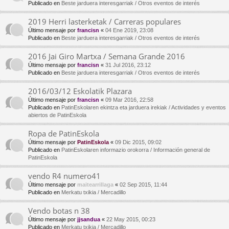
Publicado en
Beste jarduera interesgarriak / Otros eventos de interés
2019 Herri lasterketak / Carreras populares
Último mensaje por
francisn
«
04 Ene 2019, 23:08
Publicado en
Beste jarduera interesgarriak / Otros eventos de interés
2016 Jai Giro Martxa / Semana Grande 2016
Último mensaje por
francisn
«
31 Jul 2016, 23:12
Publicado en
Beste jarduera interesgarriak / Otros eventos de interés
2016/03/12 Eskolatik Plazara
Último mensaje por
francisn
«
09 Mar 2016, 22:58
Publicado en
PatinEskolaren ekintza eta jarduera irekiak / Actividades y eventos
abiertos de PatinEskola
Ropa de PatinEskola
Último mensaje por
PatinEskola
«
09 Dic 2015, 09:02
Publicado en
PatinEskolaren informazio orokorra / Información general de
PatinEskola
vendo R4 numero41
Último mensaje por
maitearrillaga
«
02 Sep 2015, 11:44
Publicado en
Merkatu txikia / Mercadillo
Vendo botas n 38
Último mensaje por
jjsandua
«
22 May 2015, 00:23
Publicado en
Merkatu txikia / Mercadillo