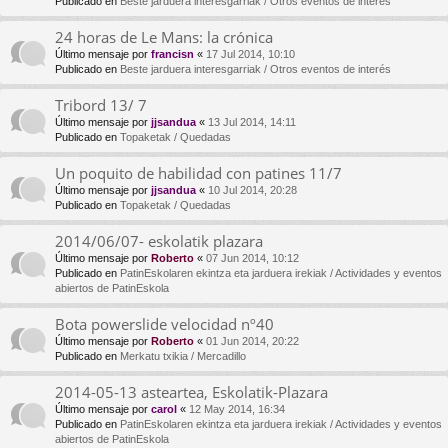
Publicado en
Beste jarduera interesgarriak / Otros eventos de interés
24 horas de Le Mans: la crónica
Último mensaje por
francisn
«
17 Jul 2014, 10:10
Publicado en
Beste jarduera interesgarriak / Otros eventos de interés
Tribord 13/ 7
Último mensaje por
jjsandua
«
13 Jul 2014, 14:11
Publicado en
Topaketak / Quedadas
Un poquito de habilidad con patines 11/7
Último mensaje por
jjsandua
«
10 Jul 2014, 20:28
Publicado en
Topaketak / Quedadas
2014/06/07- eskolatik plazara
Último mensaje por
Roberto
«
07 Jun 2014, 10:12
Publicado en
PatinEskolaren ekintza eta jarduera irekiak / Actividades y eventos
abiertos de PatinEskola
Bota powerslide velocidad nº40
Último mensaje por
Roberto
«
01 Jun 2014, 20:22
Publicado en
Merkatu txikia / Mercadillo
2014-05-13 asteartea, Eskolatik-Plazara
Último mensaje por
carol
«
12 May 2014, 16:34
Publicado en
PatinEskolaren ekintza eta jarduera irekiak / Actividades y eventos
abiertos de PatinEskola