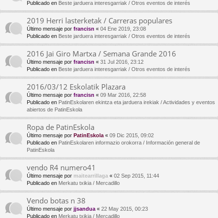
Publicado en
Beste jarduera interesgarriak / Otros eventos de interés
2019 Herri lasterketak / Carreras populares
Último mensaje por
francisn
«
04 Ene 2019, 23:08
Publicado en
Beste jarduera interesgarriak / Otros eventos de interés
2016 Jai Giro Martxa / Semana Grande 2016
Último mensaje por
francisn
«
31 Jul 2016, 23:12
Publicado en
Beste jarduera interesgarriak / Otros eventos de interés
2016/03/12 Eskolatik Plazara
Último mensaje por
francisn
«
09 Mar 2016, 22:58
Publicado en
PatinEskolaren ekintza eta jarduera irekiak / Actividades y eventos
abiertos de PatinEskola
Ropa de PatinEskola
Último mensaje por
PatinEskola
«
09 Dic 2015, 09:02
Publicado en
PatinEskolaren informazio orokorra / Información general de
PatinEskola
vendo R4 numero41
Último mensaje por
maitearrillaga
«
02 Sep 2015, 11:44
Publicado en
Merkatu txikia / Mercadillo
Vendo botas n 38
Último mensaje por
jjsandua
«
22 May 2015, 00:23
Publicado en
Merkatu txikia / Mercadillo