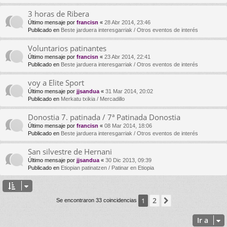
3 horas de Ribera
Último mensaje por
francisn
«
28 Abr 2014, 23:46
Publicado en
Beste jarduera interesgarriak / Otros eventos de interés
Voluntarios patinantes
Último mensaje por
francisn
«
23 Abr 2014, 22:41
Publicado en
Beste jarduera interesgarriak / Otros eventos de interés
voy a Elite Sport
Último mensaje por
jjsandua
«
31 Mar 2014, 20:02
Publicado en
Merkatu txikia / Mercadillo
Donostia 7. patinada / 7ª Patinada Donostia
Último mensaje por
francisn
«
08 Mar 2014, 18:06
Publicado en
Beste jarduera interesgarriak / Otros eventos de interés
San silvestre de Hernani
Último mensaje por
jjsandua
«
30 Dic 2013, 09:39
Publicado en
Etiopian patinatzen / Patinar en Etiopia
2
1
Siguiente
Se encontraron 33 coincidencias
Ir a