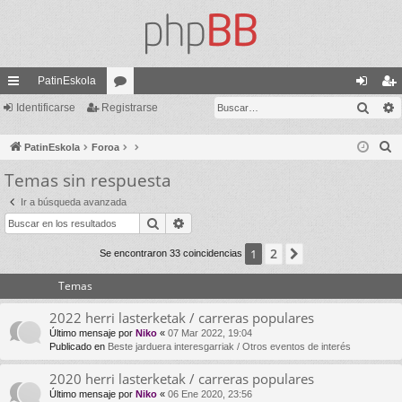
PatinEskola
Busc
nl
Identificarse
Registrarse
or
de
eg
ac
os
nti
ist
B
PatinEskola
Foroa
es
fic
ra
u
Temas sin respuesta
s
rá
ar
rs
Ir a búsqueda avanzada
c
pi
se
e
Buscar
Búsqueda avanzada
a
do
r
2
1
Siguiente
Se encontraron 33 coincidencias
s
Temas
2022 herri lasterketak / carreras populares
Último mensaje por
Niko
«
07 Mar 2022, 19:04
Publicado en
Beste jarduera interesgarriak / Otros eventos de interés
2020 herri lasterketak / carreras populares
Último mensaje por
Niko
«
06 Ene 2020, 23:56