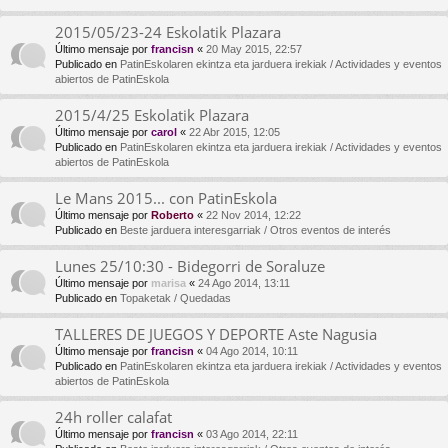
2015/05/23-24 Eskolatik Plazara
Último mensaje por
francisn
«
20 May 2015, 22:57
Publicado en
PatinEskolaren ekintza eta jarduera irekiak / Actividades y eventos
abiertos de PatinEskola
2015/4/25 Eskolatik Plazara
Último mensaje por
carol
«
22 Abr 2015, 12:05
Publicado en
PatinEskolaren ekintza eta jarduera irekiak / Actividades y eventos
abiertos de PatinEskola
Le Mans 2015... con PatinEskola
Último mensaje por
Roberto
«
22 Nov 2014, 12:22
Publicado en
Beste jarduera interesgarriak / Otros eventos de interés
Lunes 25/10:30 - Bidegorri de Soraluze
Último mensaje por
marisa
«
24 Ago 2014, 13:11
Publicado en
Topaketak / Quedadas
TALLERES DE JUEGOS Y DEPORTE Aste Nagusia
Último mensaje por
francisn
«
04 Ago 2014, 10:11
Publicado en
PatinEskolaren ekintza eta jarduera irekiak / Actividades y eventos
abiertos de PatinEskola
24h roller calafat
Último mensaje por
francisn
«
03 Ago 2014, 22:11