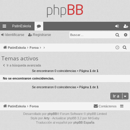
PatinEskola
Busc
nl
Identificarse
Registrarse
or
de
eg
ac
os
nti
ist
B
PatinEskola
Foroa
es
fic
ra
u
Temas activos
s
rá
ar
rs
Ir a búsqueda avanzada
c
pi
se
e
Se encontraron 0 coincidencias • Página
1
de
1
a
do
No se encontraron coincidencias.
r
s
Se encontraron 0 coincidencias • Página
1
de
1
Ir a
PatinEskola
Foroa
Contáctenos
Desarrollado por
phpBB
® Forum Software © phpBB Limited
Style por
Arty
- Actualizar phpBB 3.2 por MrGaby
Traducción al español por
phpBB España