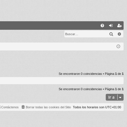
E
Buscar
Bú
FA
de
eg
Q
nti
ist
fic
ra
ar
rs
se
e
Se encontraron 0 coincidencias • Página
1
de
1
Se encontraron 0 coincidencias • Página
1
de
1
Ir a
Contáctenos
Borrar todas las cookies del Sitio
Todos los horarios son
UTC+01:00