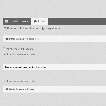
PatinEskola
Foros
nl
Buscar
Identificarse
Registrarse
ac
PatinEskola
Foroa
es
Temas activos
rá
Ir a búsqueda avanzada
pi
do
No se encontraron coincidencias.
s
Ir a búsqueda avanzada
PatinEskola
Foroa