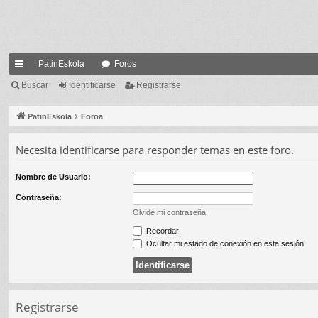
PatinEskola
Foros
nl
Buscar
Identificarse
Registrarse
ac
PatinEskola
Foroa
es
Necesita identificarse para responder temas en este foro.
rá
pi
Nombre de Usuario:
do
Contraseña:
Olvidé mi contraseña
s
Recordar
Ocultar mi estado de conexión en esta sesión
Registrarse