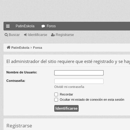
PatinEskola
Foros
nl
Buscar
Identificarse
Registrarse
ac
PatinEskola
Foroa
es
El administrador del sitio requiere que esté registrado y se hay
rá
pi
Nombre de Usuario:
do
Contraseña:
Olvidé mi contraseña
s
Recordar
Ocultar mi estado de conexión en esta sesión
Registrarse