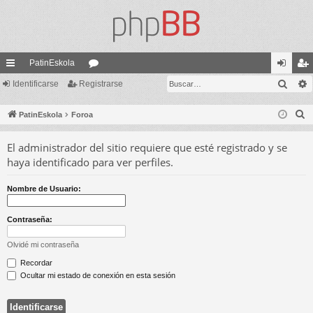
PatinEskola
Busc
nl
Identificarse
Registrarse
or
de
eg
ac
os
nti
ist
B
PatinEskola
Foroa
es
fic
ra
u
El administrador del sitio requiere que esté registrado y se
s
rá
ar
rs
haya identificado para ver perfiles.
c
pi
se
e
a
do
Nombre de Usuario:
r
s
Contraseña:
Olvidé mi contraseña
Recordar
Ocultar mi estado de conexión en esta sesión