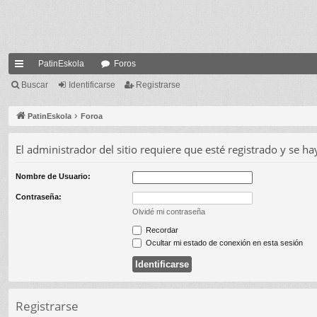
PatinEskola
Foros
nl
Buscar
Identificarse
Registrarse
ac
PatinEskola
Foroa
es
El administrador del sitio requiere que esté registrado y se hay
rá
pi
Nombre de Usuario:
do
Contraseña:
Olvidé mi contraseña
s
Recordar
Ocultar mi estado de conexión en esta sesión
Registrarse