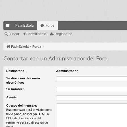
PatinEskola
Foros
nl
Buscar
Identificarse
Registrarse
ac
PatinEskola
Foroa
es
Contactar con un Administrador del Foro
rá
pi
Destinatario:
Administrador
do
Su dirección de correo
electrónico:
s
Su nombre:
Asunto:
Cuerpo del mensaje:
Este mensaje será enviado como
texto plano, no incluya HTML o
BBCode. La dirección del
remitente será su dirección de
email.