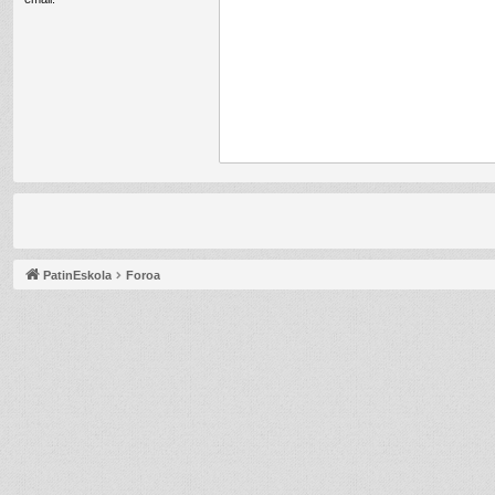
PatinEskola
Foroa