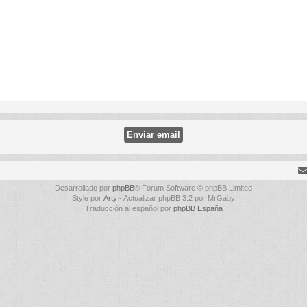
Desarrollado por
phpBB
® Forum Software © phpBB Limited
Style por
Arty
- Actualizar phpBB 3.2 por MrGaby
Traducción al español por
phpBB España