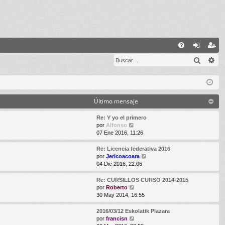
E
Buscar
Bú
FA
de
eg
Q
nti
ist
fic
ra
Último mensaje
ar
rs
Re: Y yo el primero
se
e
V
por
Alfonso
e
07 Ene 2016, 11:26
r
ú
Re: Licencia federativa 2016
l
V
por
Jericoacoara
t
e
04 Dic 2016, 22:06
i
r
m
ú
Re: CURSILLOS CURSO 2014-2015
o
l
V
por
Roberto
m
t
e
30 May 2014, 16:55
e
i
r
n
m
ú
2016/03/12 Eskolatik Plazara
s
o
l
V
por
francisn
a
m
t