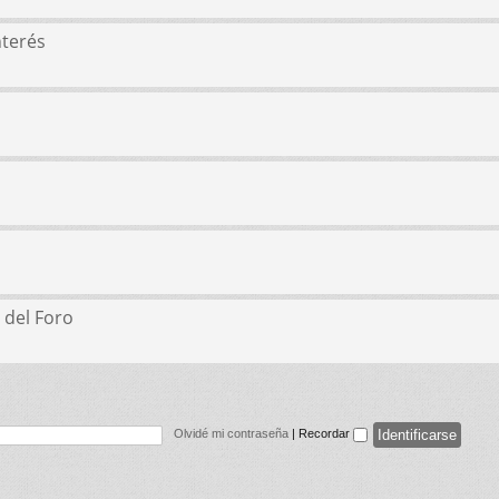
nterés
 del Foro
Olvidé mi contraseña
|
Recordar