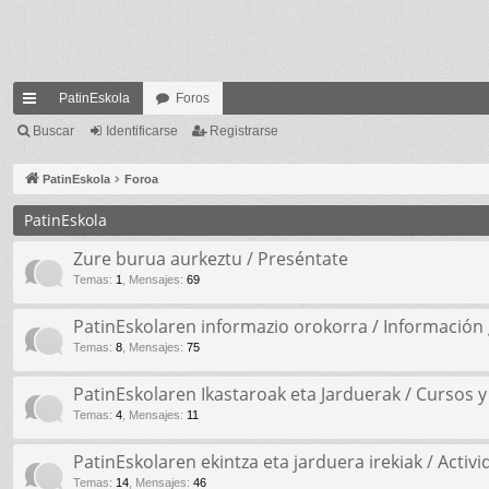
PatinEskola
Foros
nl
Buscar
Identificarse
Registrarse
ac
PatinEskola
Foroa
es
PatinEskola
rá
Zure burua aurkeztu / Preséntate
pi
Temas
:
1
,
Mensajes
:
69
do
PatinEskolaren informazio orokorra / Información 
s
Temas
:
8
,
Mensajes
:
75
PatinEskolaren Ikastaroak eta Jarduerak / Cursos y
Temas
:
4
,
Mensajes
:
11
PatinEskolaren ekintza eta jarduera irekiak / Activ
Temas
:
14
,
Mensajes
:
46