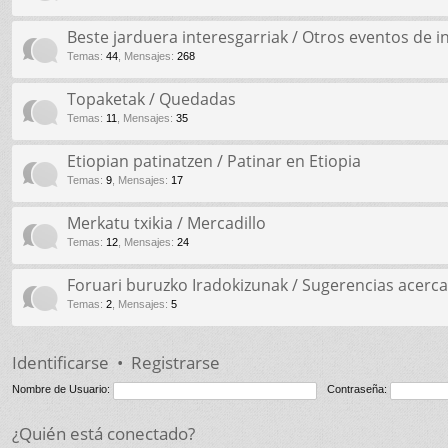
Beste jarduera interesgarriak / Otros eventos de i
Temas
:
44
,
Mensajes
:
268
Topaketak / Quedadas
Temas
:
11
,
Mensajes
:
35
Etiopian patinatzen / Patinar en Etiopia
Temas
:
9
,
Mensajes
:
17
Merkatu txikia / Mercadillo
Temas
:
12
,
Mensajes
:
24
Foruari buruzko Iradokizunak / Sugerencias acerca
Temas
:
2
,
Mensajes
:
5
Identificarse
•
Registrarse
Nombre de Usuario:
Contraseña:
¿Quién está conectado?