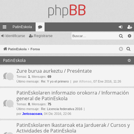
PatinEskola
Busc
nl
Identificarse
Registrarse
or
de
eg
ac
os
nti
ist
B
PatinEskola
Foroa
es
fic
ra
u
PatinEskola
s
rá
ar
rs
c
Zure burua aurkeztu / Preséntate
pi
se
e
a
Temas
:
1
,
Mensajes
:
69
do
Último mensaje:
Re: Y yo el primero
por
Alfonso
, 07 Ene 2016, 11:26
r
s
PatinEskolaren informazio orokorra / Información
general de PatinEskola
Temas
:
8
,
Mensajes
:
75
Último mensaje:
Re: Licencia federativa 2016
por
Jericoacoara
, 04 Dic 2016, 22:06
PatinEskolaren Ikastaroak eta Jarduerak / Cursos y
Actividades de PatinEskola