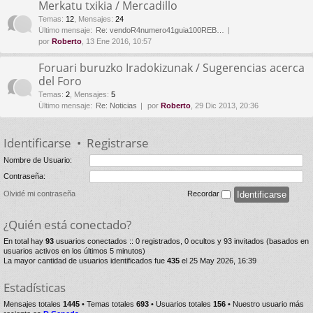
Merkatu txikia / Mercadillo
Temas
:
12
,
Mensajes
:
24
Último mensaje:
Re: vendoR4numero41guia100REB…
por
Roberto
, 13 Ene 2016, 10:57
Foruari buruzko Iradokizunak / Sugerencias acerca
del Foro
Temas
:
2
,
Mensajes
:
5
Último mensaje:
Re: Noticias
por
Roberto
, 29 Dic 2013, 20:36
Identificarse
•
Registrarse
Nombre de Usuario:
Contraseña:
Olvidé mi contraseña
Recordar
¿Quién está conectado?
En total hay
93
usuarios conectados :: 0 registrados, 0 ocultos y 93 invitados (basados en
usuarios activos en los últimos 5 minutos)
La mayor cantidad de usuarios identificados fue
435
el 25 May 2026, 16:39
Estadísticas
Mensajes totales
1445
• Temas totales
693
• Usuarios totales
156
• Nuestro usuario más