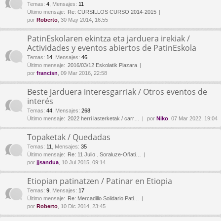
Temas
:
4
,
Mensajes
:
11
Último mensaje:
Re: CURSILLOS CURSO 2014-2015
por
Roberto
, 30 May 2014, 16:55
PatinEskolaren ekintza eta jarduera irekiak /
Actividades y eventos abiertos de PatinEskola
Temas
:
14
,
Mensajes
:
46
Último mensaje:
2016/03/12 Eskolatik Plazara
por
francisn
, 09 Mar 2016, 22:58
Beste jarduera interesgarriak / Otros eventos de
interés
Temas
:
44
,
Mensajes
:
268
Último mensaje:
2022 herri lasterketak / carr…
por
Niko
, 07 Mar 2022, 19:04
Topaketak / Quedadas
Temas
:
11
,
Mensajes
:
35
Último mensaje:
Re: 11 Julio . Soraluze-Oñati…
por
jjsandua
, 10 Jul 2015, 09:14
Etiopian patinatzen / Patinar en Etiopia
Temas
:
9
,
Mensajes
:
17
Último mensaje:
Re: Mercadillo Solidario Pati…
por
Roberto
, 10 Dic 2014, 23:45