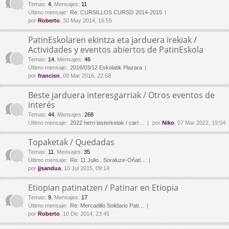
Temas
:
4
,
Mensajes
:
11
Último mensaje:
Re: CURSILLOS CURSO 2014-2015
por
Roberto
, 30 May 2014, 16:55
PatinEskolaren ekintza eta jarduera irekiak /
Actividades y eventos abiertos de PatinEskola
Temas
:
14
,
Mensajes
:
46
Último mensaje:
2016/03/12 Eskolatik Plazara
por
francisn
, 09 Mar 2016, 22:58
Beste jarduera interesgarriak / Otros eventos de
interés
Temas
:
44
,
Mensajes
:
268
Último mensaje:
2022 herri lasterketak / carr…
por
Niko
, 07 Mar 2022, 19:04
Topaketak / Quedadas
Temas
:
11
,
Mensajes
:
35
Último mensaje:
Re: 11 Julio . Soraluze-Oñati…
por
jjsandua
, 10 Jul 2015, 09:14
Etiopian patinatzen / Patinar en Etiopia
Temas
:
9
,
Mensajes
:
17
Último mensaje:
Re: Mercadillo Solidario Pati…
por
Roberto
, 10 Dic 2014, 23:45