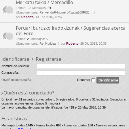
Merkatu txikia / Mercadillo
Temas
:
12
,
Mensajes
:
24
Último mensaje:
Re: vendoR4numero41guia100REB…
por
Roberto
, 13 Ene 2016, 10:57
Foruari buruzko Iradokizunak / Sugerencias acerca
del Foro
Temas
:
2
,
Mensajes
:
5
Último mensaje:
Re: Noticias
por
Roberto
, 29 Dic 2013, 20:36
Identificarse
•
Registrarse
Nombre de Usuario:
Contraseña:
Olvidé mi contraseña
Recordar
¿Quién está conectado?
En total hay
31
usuarios conectados :: 0 registrados, 0 ocultos y 31 invitados (basados en
usuarios activos en los últimos 5 minutos)
La mayor cantidad de usuarios identificados fue
435
el 25 May 2026, 16:39
Estadísticas
Mensajes totales
1445
• Temas totales
693
• Usuarios totales
156
• Nuestro usuario más