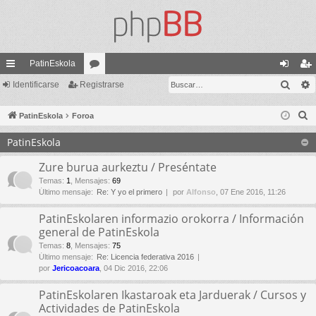
PatinEskola
Busc
nl
Identificarse
Registrarse
or
de
eg
ac
os
nti
ist
B
PatinEskola
Foroa
es
fic
ra
u
PatinEskola
s
rá
ar
rs
c
Zure burua aurkeztu / Preséntate
pi
se
e
a
Temas
:
1
,
Mensajes
:
69
do
Último mensaje:
Re: Y yo el primero
por
Alfonso
, 07 Ene 2016, 11:26
r
s
PatinEskolaren informazio orokorra / Información
general de PatinEskola
Temas
:
8
,
Mensajes
:
75
Último mensaje:
Re: Licencia federativa 2016
por
Jericoacoara
, 04 Dic 2016, 22:06
PatinEskolaren Ikastaroak eta Jarduerak / Cursos y
Actividades de PatinEskola