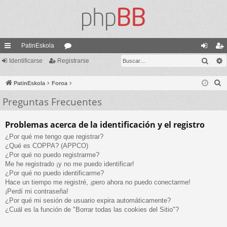
PatinEskola
Busc
nl
Identificarse
Registrarse
or
de
eg
ac
os
nti
ist
B
PatinEskola
Foroa
es
fic
ra
u
Preguntas Frecuentes
s
rá
ar
rs
c
pi
se
e
Problemas acerca de la identificación y el registro
a
¿Por qué me tengo que registrar?
do
r
¿Qué es COPPA? (APPCO)
s
¿Por qué no puedo registrarme?
Me he registrado ¡y no me puedo identificar!
¿Por qué no puedo identificarme?
Hace un tiempo me registré, ¡pero ahora no puedo conectarme!
¡Perdí mi contraseña!
¿Por qué mi sesión de usuario expira automáticamente?
¿Cuál es la función de "Borrar todas las cookies del Sitio"?