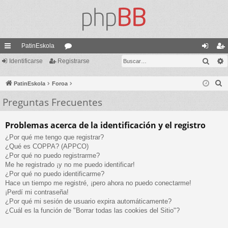
PatinEskola
Busc
nl
Identificarse
Registrarse
or
de
eg
ac
os
nti
ist
B
PatinEskola
Foroa
es
fic
ra
u
Preguntas Frecuentes
s
rá
ar
rs
c
pi
se
e
Problemas acerca de la identificación y el registro
a
¿Por qué me tengo que registrar?
do
r
¿Qué es COPPA? (APPCO)
s
¿Por qué no puedo registrarme?
Me he registrado ¡y no me puedo identificar!
¿Por qué no puedo identificarme?
Hace un tiempo me registré, ¡pero ahora no puedo conectarme!
¡Perdí mi contraseña!
¿Por qué mi sesión de usuario expira automáticamente?
¿Cuál es la función de "Borrar todas las cookies del Sitio"?