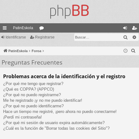
PatinEskola
Busc
nl
Identificarse
Registrarse
or
de
eg
ac
os
nti
ist
B
PatinEskola
Foroa
es
fic
ra
u
Preguntas Frecuentes
s
rá
ar
rs
c
pi
se
e
Problemas acerca de la identificación y el registro
a
¿Por qué me tengo que registrar?
do
r
¿Qué es COPPA? (APPCO)
s
¿Por qué no puedo registrarme?
Me he registrado ¡y no me puedo identificar!
¿Por qué no puedo identificarme?
Hace un tiempo me registré, ¡pero ahora no puedo conectarme!
¡Perdí mi contraseña!
¿Por qué mi sesión de usuario expira automáticamente?
¿Cuál es la función de "Borrar todas las cookies del Sitio"?